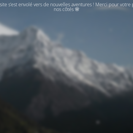
ite s’est envolé vers de nouvelles aventures ! Merci pour votre
nos côtés 🌸